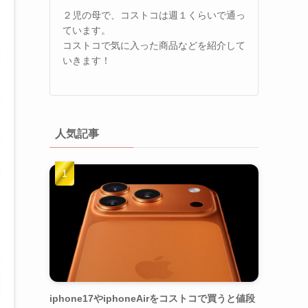
２児の母で、コストコは週１くらいで通っ
ています。
コストコで気に入った商品などを紹介して
いきます！
人気記事
iphone17やiphoneAirをコストコで買うと値段