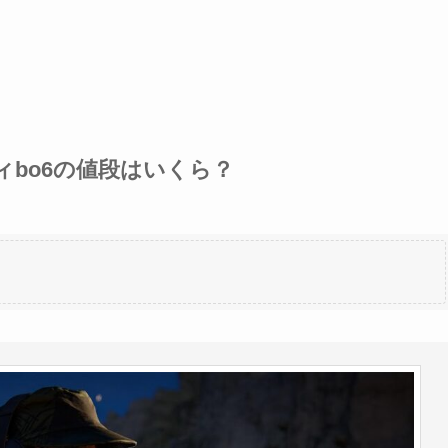
ィbo6の値段はいくら？