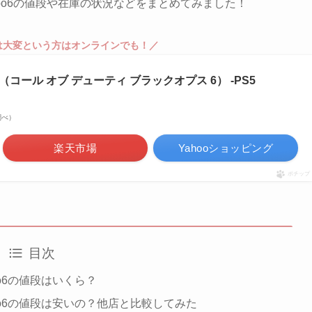
o6の値段や在庫の状況などをまとめてみました！
は大変という方はオンラインでも！／
ck Ops 6（コール オブ デューティ ブラックオプス 6） -PS5
n調べ）
楽天市場
Yahooショッピング
ポチップ
目次
o6の値段はいくら？
bo6の値段は安いの？他店と比較してみた