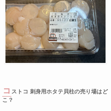
コ
ストコ 刺身用ホタテ貝柱の売り場はど
こ？