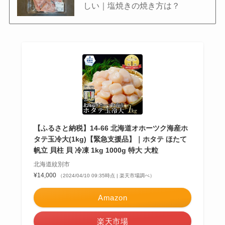
しい｜塩焼きの焼き方は？
【ふるさと納税】14-66 北海道オホーツク海産ホ
タテ玉冷大(1kg)【緊急支援品】｜ホタテ ほたて
帆立 貝柱 貝 冷凍 1kg 1000g 特大 大粒
北海道紋別市
¥14,000
（2024/04/10 09:35時点 | 楽天市場調べ）
Amazon
楽天市場