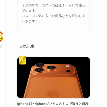
２児の母で、コストコは週１くらいで通っ
ています。
コストコで気に入った商品などを紹介して
いきます！
人気記事
iphone17やiphoneAirをコストコで買うと値段