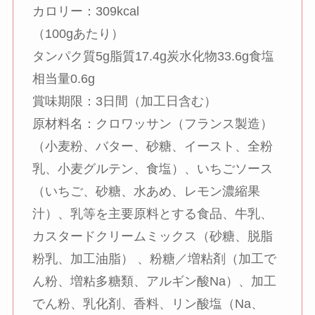
カロリー：309kcal
（100gあたり）
タンパク質5g脂質17.4g炭水化物33.6g食塩
相当量0.6g
賞味期限：3日間（加工日含む）
原材料名：クロワッサン（フランス製造）
（小麦粉、バター、砂糖、イースト、全粉
乳、小麦グルテン、食塩）、いちごソース
（いちご、砂糖、水あめ、レモン濃縮果
汁）、乳等を主要原料とする食品、牛乳、
カスタードクリームミックス（砂糖、脱脂
粉乳、加工油脂） 、粉糖／増粘剤（加工で
ん粉、増粘多糖類、アルギン酸Na）、加工
でん粉、乳化剤、香料、リン酸塩（Na、