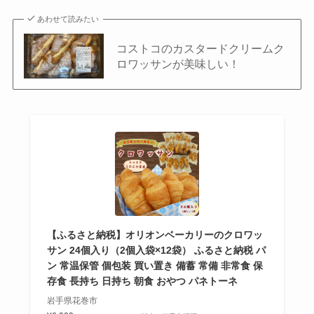
あわせて読みたい
コストコのカスタードクリームク
ロワッサンが美味しい！
【ふるさと納税】オリオンベーカリーのクロワッ
サン 24個入り（2個入袋×12袋） ふるさと納税 パ
ン 常温保管 個包装 買い置き 備蓄 常備 非常食 保
存食 長持ち 日持ち 朝食 おやつ パネトーネ
岩手県花巻市