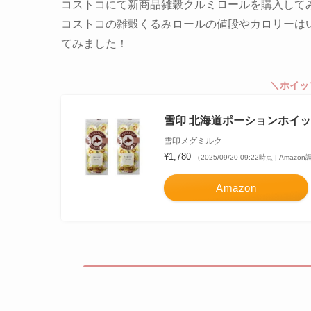
コストコにて新商品雑穀クルミロールを購入して
コストコの雑穀くるみロールの値段やカロリーは
てみました！
＼ホイッ
雪印 北海道ポーションホイップバタ
雪印メグミルク
¥1,780
（2025/09/20 09:22時点 | Amazo
Amazon