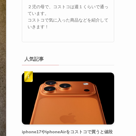
２児の母で、コストコは週１くらいで通っ
ています。
コストコで気に入った商品などを紹介して
いきます！
人気記事
iphone17やiphoneAirをコストコで買うと値段