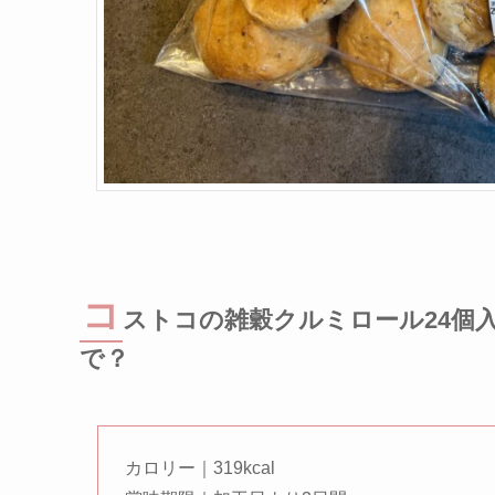
コ
ストコの雑穀クルミロール24個
で？
カロリー｜319kcal