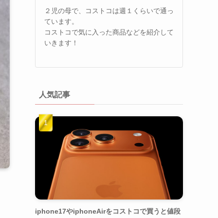
２児の母で、コストコは週１くらいで通っ
ています。
コストコで気に入った商品などを紹介して
いきます！
人気記事
iphone17やiphoneAirをコストコで買うと値段